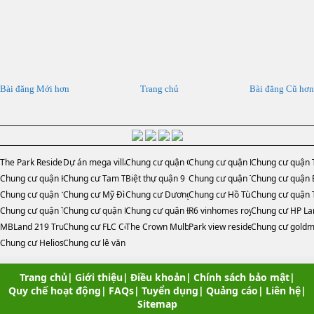
Bài đăng Mới hơn
Trang chủ
Bài đăng Cũ hơn
The Park Residence
Dự án mega village
Chung cư quận Cầu Giấy
Chung cư quận Hoàng Mai
Chung cư quận 
Chung cư quận Hà Đông
Chung cư Tam Trinh
Biệt thự quận 9
Chung cư quận Thủ Đức
Chung cư quận 
Chung cư quận 1
Chung cư Mỹ Đình
Chung cư Dương Nội
Chung cư Hồ Tùng Mậu
Chung cư quận 
Chung cư quận Tây Hồ
Chung cư quận Long Biên
Chung cư quận Đống Đa
R6 vinhomes royal city
Chung cư HP L
MBLand 219 Trung Kính
Chung cư FLC Complex
The Crown Mulberry Lane
Park view residence
Chung cư goldma
Chung cư Helios tower
Chung cư lê văn lương
Trang chủ
|
Giới thiệu
|
Điều khoản
|
Chính sách bảo mật
|
Quy chế hoạt động
|
FAQs
|
Tuyển dụng
|
Quảng cáo
|
Liên hệ
|
Sitemap