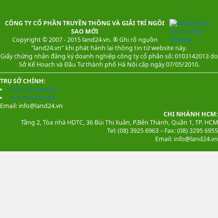
CÔNG TY CỔ PHẦN TRUYỀN THÔNG VÀ GIẢI TRÍ NGÔI
SAO MỚI
Copyright © 2007 - 2015 land24.vn. ® Ghi rõ nguồn
"land24.vn" khi phát hành lại thông tin từ website này.
Giấy chứng nhận đăng ký doanh nghiệp công ty cổ phần số: 0103142013 do
Sở Kế Hoạch và Đầu Tư thành phố Hà Nội cấp ngày 07/05/2010.
TRỤ SỞ CHÍNH:
nhà phố five star
nha pho five star
Email: info@land24.vn
CHI NHÁNH HCM:
Tầng 2, Tòa nhà HDTC, 36 Bùi Thị Xuân, P.Bến Thành, Quận 1, TP. HCM
Tel: (08) 3925 6963 – Fax: (08) 3295 6955
Email: info@land24.vn