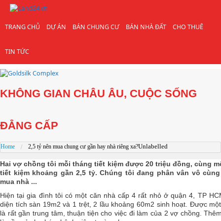
TRANG CHỦ
DỰ ÁN
BÁN CHUNG CƯ
BÁN NHÀ ĐẤT
CHO THUÊ
TIN TỨC
KHÔNG GIAN CHÂU ÂU, CUỘC SỐNG
ĐẲNG CẤP
Unlabelled
Home
2,5 tỷ nên mua chung cư gần hay nhà riêng xa?
Hai vợ chồng tôi mỗi tháng tiết kiệm được 20 triệu đồng, cùng m
tiết kiệm khoảng gần 2,5 tỷ. Chúng tôi đang phân vân vô cùng
mua nhà ...
Hiện tại gia đình tôi có một căn nhà cấp 4 rất nhỏ ở quận 4, TP HC
diện tích sàn 19m2 và 1 trệt, 2 lầu khoảng 60m2 sinh hoạt. Được một
là rất gần trung tâm, thuận tiện cho việc đi làm của 2 vợ chồng. Thê