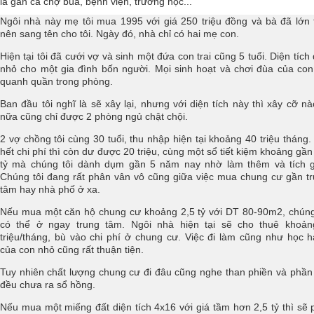
là gần cả chợ búa, bệnh viện, trường học...
Ngôi nhà này mẹ tôi mua 1995 với giá 250 triệu đồng và bà đã lớn 
nên sang tên cho tôi. Ngày đó, nhà chỉ có hai mẹ con.
Hiện tại tôi đã cưới vợ và sinh một đứa con trai cũng 5 tuổi. Diện tích
nhỏ cho một gia đình bốn người. Mọi sinh hoạt và chơi đùa của con
quanh quần trong phòng.
Ban đầu tôi nghĩ là sẽ xây lại, nhưng với diện tích này thì xây cỡ nà
nữa cũng chỉ được 2 phòng ngủ chật chội.
2 vợ chồng tôi cùng 30 tuổi, thu nhập hiện tại khoảng 40 triệu tháng.
hết chi phí thì còn dư được 20 triệu, cùng một sổ tiết kiệm khoảng gần
tỷ mà chúng tôi dành dụm gần 5 năm nay nhờ làm thêm và tích 
Chúng tôi đang rất phân vân vô cũng giữa việc mua chung cư gần t
tâm hay nhà phố ở xa.
Nếu mua một căn hộ chung cư khoảng 2,5 tỷ với DT 80-90m2, chúng
có thể ở ngay trung tâm. Ngôi nhà hiện tại sẽ cho thuê khoả
triệu/tháng, bù vào chi phí ở chung cư. Việc đi làm cũng như học 
của con nhỏ cũng rất thuận tiện.
Tuy nhiên chất lượng chung cư đi đâu cũng nghe than phiền và phần
đều chưa ra sổ hồng.
Nếu mua một miếng đất diện tích 4x16 với giá tầm hơn 2,5 tỷ thì sẽ 