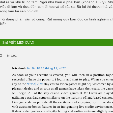
dạt ra xa khu trung tâm. Ngôi nhà hiện ở phải bán (khoảng 1,5 tỷ). N
việc đi làm và đưa đón con đi học và sẽ rất xa. Bù lại thì được nhà và
rộng làm tài sản cố định.
Tôi đang phân vân vô cùng. Rất mong quý bạn đọc có kinh nghiệm c
kiến.
BÀI VIẾT LIÊN QUAN
2 nhận xét:
Nặc danh
lúc 02:10 14 tháng 11, 2022
As soon as your account is created, you will then in a position to|be
succesful of|have the power to} log in and start to play. When you enter
any of the
토토사이트
stay casino video games might be} welcomed by a
pleasant dealer, and as soon as all gamers have taken their seats, the game
will begin. All of the stay casino video games at Mr Green are played
utilizing a standard setup similar to on the majority of land-based casinos.
Live game shows provide all the excitement of enjoying in} online slots
with awesome bonus features in an invigorating live-studio environment.
If desk video games are slightly boring and online slots are slightly too